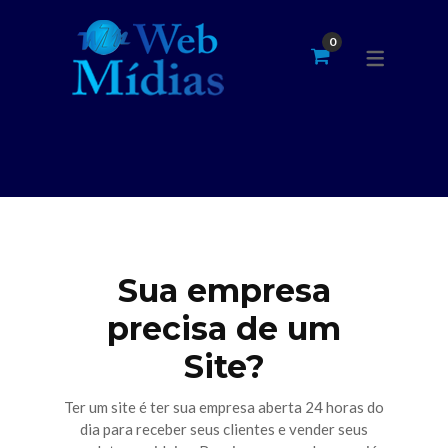
LOJA VIRTUAL
SOLUÇÕES
SERVIÇOS
CALENDÁRIO DE PO
CRIAÇÃO DE SITES
AUTOMAÇÃO DE INSTAGRAM
CARRINHO
MEMBROS
GESTÃO DE REDE SOCIAL
CALENDÁRIO DE POSTAGENS
PAGAMENTO
DESIGNER GRÁFICO
CRIE SUA LANDING PAGES
MINHA CONTA
MARKETING
CRIE SEU MINI SITE
HOSPEDAGEM DE SITES
Sua empresa
SEO GOOGLE
precisa de um
Site?
Ter um site é ter sua empresa aberta 24 horas do
dia para receber seus clientes e vender seus