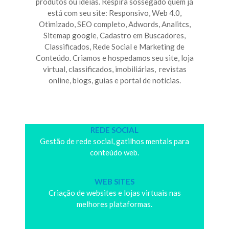
produtos ou ideias.
Respira sossegado quem já
está com seu site: Responsivo, Web 4.0,
Otimizado, SEO completo, Adwords, Analitcs,
Sitemap google, Cadastro em Buscadores,
Classificados, Rede Social e Marketing de
Conteúdo.
Criamos e hospedamos seu site, loja
virtual, classificados, imobiliárias, revistas
online, blogs, guias e portal de notícias.
REDE SOCIAL
Gestão de rede social, gatilhos mentais para
conteúdo web.
WEB SITES
Criação de websites e lojas virtuais nas
melhores plataformas.