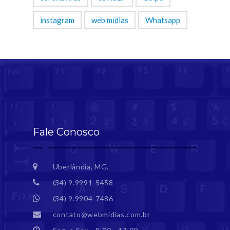
instagram
web mídias
Whatsapp
Fale Conosco
Uberlândia, MG.
(34) 9.9991-5458
(34) 9.9904-7486
contato@webmidias.com.br