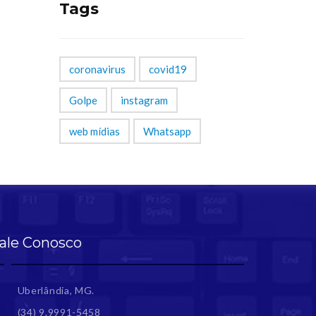
Tags
coronavirus
covid19
Golpe
instagram
web mídias
Whatsapp
ale Conosco
Uberlândia, MG.
(34) 9.9991-5458