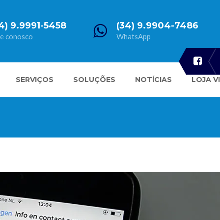
4) 9.9991-5458
(34) 9.9904-7486
le conosco
WhatsApp
SERVIÇOS
SOLUÇÕES
NOTÍCIAS
LOJA V